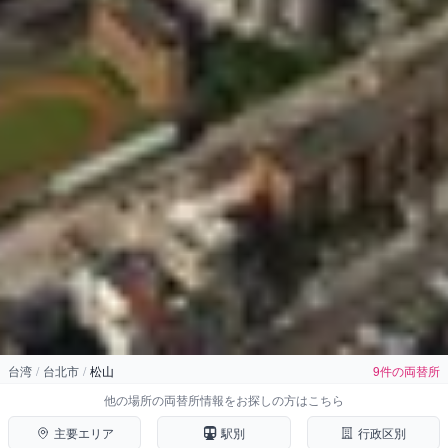
ホーム
›
台湾
›
台北市
›
松山駅
台湾
/
台北市
/
松山
9件の両替所
松山駅（台北市）の両替所
他の場所の両替所情報をお探しの方はこちら
主要エリア
駅別
行政区別
台北市