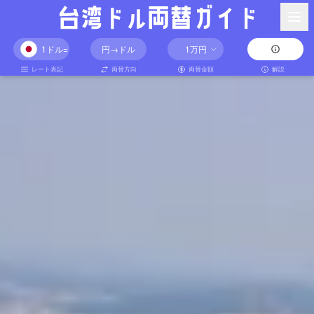
1ドル=
円→ドル
1万
円
レート表記
両替方向
両替金額
解説