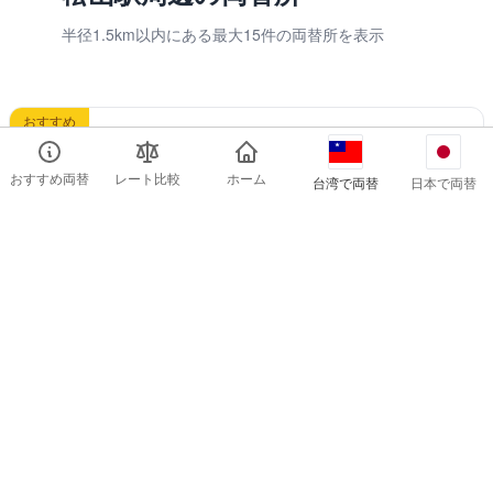
半径1.5km以内にある最大15件の両替所を表示
おすすめ
兆豐銀行
おすすめ両替
レート比較
ホーム
台湾で両替
日本で両替
兆豐銀行
の詳細情報
レート
両替金額
1ドル =
5.1467
円
1,943
ドル
おすすめ
最終更新：
2026-08-07
松山駅周辺に2店舗あります
おすすめ