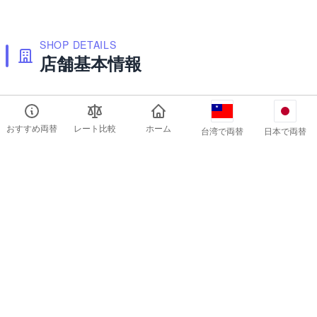
SHOP DETAILS
店舗基本情報
おすすめ両替
レート比較
ホーム
台湾で両替
日本で両替
五福支店
基本情報
エリア
苓雅区
最寄り駅
衛生局
(高雄ライトレール 環状ライトレール)
222m
五権国小
(高雄ライトレール 環状ライトレール)
390m
凱旋公園
(高雄ライトレール 環状ライトレール)
651m
五塊厝
(高雄メトロ オレンジ線)
847m