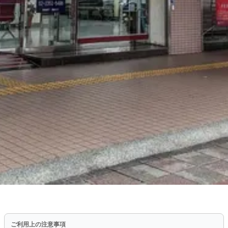
ホーム
›
両替所一覧
›
台湾銀行
›
五福支店
おすすめ
五福支店 - 台湾銀行店舗情報
ご利用上の注意事項