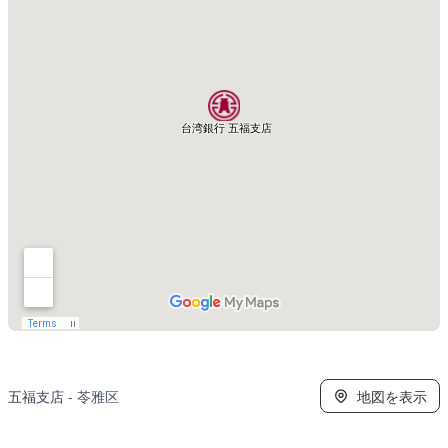
五福支店
- 苓雅区
地図を表示