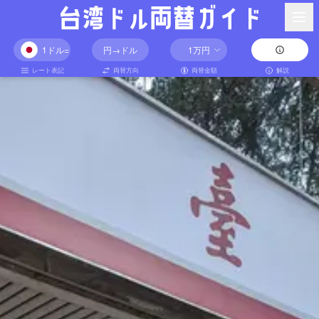
1ドル=
円→ドル
1万
円
レート表記
両替方向
両替金額
解説